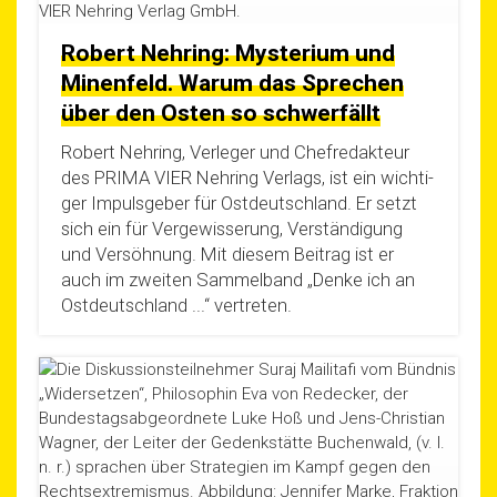
Robert Nehring: Mysterium und
Minenfeld. Warum das Sprechen
über den Osten so schwerfällt
Robert Neh­ring, Ver­le­ger und Chef­re­dak­teur
des PRIMA VIER Neh­ring Ver­lags, ist ein wich­ti­
ger Impuls­ge­ber für Ost­deutsch­land. Er setzt
sich ein für Ver­ge­wis­se­rung, Ver­stän­di­gung
und Ver­söh­nung. Mit die­sem Bei­trag ist er
auch im zwei­ten Sam­mel­band „Den­ke ich an
Ost­deutsch­land ...“ vertreten.