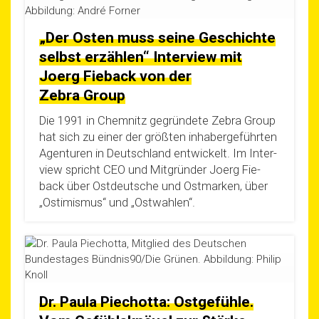
„Der Osten muss seine Geschichte
selbst erzählen“ Interview mit
Joerg Fieback von der
Zebra Group
Die 1991 in Chem­nitz gegrün­de­te Zebra Group
hat sich zu einer der größ­ten inha­ber­ge­führ­ten
Agen­tu­ren in Deutsch­land ent­wi­ckelt. Im Inter­
view spricht CEO und Mit­grün­der Joerg Fie­
back über Ost­deut­sche und Ost­mar­ken, über
„Osti­mis­mus“ und „Ost­wah­len“.
Dr. Paula Piechotta: Ostgefühle.