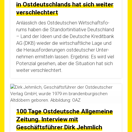
in Ostdeutschlands hat sich weiter
verschlechtert
Anläss­lich des Ost­deut­schen Wirt­schafts­fo­
rums haben die Stand­ort­in­itia­ti­ve Deutsch­land
– Land der Ideen und die Deut­sche Kre­dit­bank
AG (DKB) wie­der die wirt­schaft­li­che Lage und
die Her­aus­for­de­run­gen ost­deut­scher Unter­
neh­men ermit­teln las­sen. Ergeb­nis: Es wird viel
Poten­zi­al gese­hen, aber die Situa­ti­on hat sich
wei­ter verschlechtert.
100 Tage Ostdeutsche Allgemeine
Zeitung. Interview mit
Geschäftsführer Dirk Jehmlich