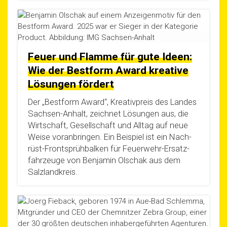
Feuer und Flamme für gute Ideen:
Wie der Bestform Award kreative
Lösungen fördert
Der „Best­form Award“, Krea­tiv­preis des Lan­des
Sach­­sen-Anhalt, zeich­net Lösun­gen aus, die
Wirt­schaft, Gesell­schaft und All­tag auf neue
Wei­se vor­an­brin­gen. Ein Bei­spiel ist ein Nach­
rüst-Fron­t­­sprüh­­bal­ken für Feu­er­­wehr-Ersat­z­­
fahr­­zeu­­ge von Ben­ja­min Olschak aus dem
Salzlandkreis.