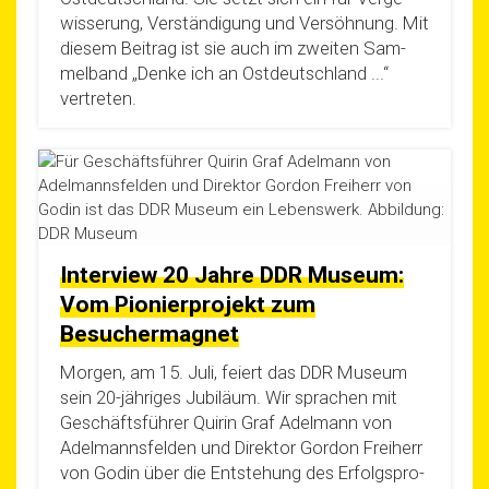
wis­se­rung, Ver­stän­di­gung und Ver­söh­nung. Mit
die­sem Bei­trag ist sie auch im zwei­ten Sam­
mel­band „Den­ke ich an Ost­deutsch­land ...“
vertreten.
Interview 20 Jahre DDR Museum:
Vom Pionierprojekt zum
Besuchermagnet
Mor­gen, am 15. Juli, fei­ert das DDR Muse­um
sein 20-jäh­ri­­ges Jubi­lä­um. Wir spra­chen mit
Geschäfts­füh­rer Qui­rin Graf Adel­mann von
Adel­manns­fel­den und Direk­tor Gor­don Frei­herr
von Godin über die Ent­ste­hung des Erfolgs­pro­