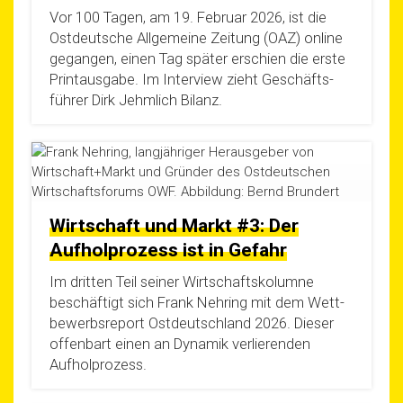
Vor 100 Tagen, am 19. Febru­ar 2026, ist die
Ost­deut­sche All­ge­mei­ne Zei­tung (OAZ) online
gegan­gen, einen Tag spä­ter erschien die ers­te
Print­aus­ga­be. Im Inter­view zieht Geschäfts­
füh­rer Dirk Jehm­lich Bilanz.
Wirtschaft und Markt #3: Der
Aufholprozess ist in Gefahr
Im drit­ten Teil sei­ner Wirt­schafts­ko­lum­ne
beschäf­tigt sich Frank Neh­ring mit dem Wett­
be­werbs­re­port Ost­deutsch­land 2026. Die­ser
offen­bart einen an Dyna­mik ver­lie­ren­den
Aufholprozess.