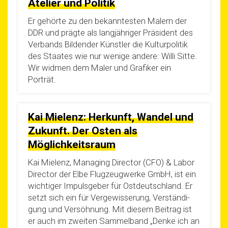
Atelier und Politik
Er gehör­te zu den bekann­tes­ten Malern der
DDR und präg­te als lang­jäh­ri­ger Prä­si­dent des
Ver­bands Bil­den­der Künst­ler die Kul­tur­po­li­tik
des Staa­tes wie nur weni­ge ande­re: Wil­li Sit­te.
Wir wid­men dem Maler und Gra­fi­ker ein
Porträt.
Kai Mielenz: Herkunft, Wandel und
Zukunft. Der Osten als
Möglichkeitsraum
Kai Mie­lenz, Mana­ging Direc­tor (CFO) & Labor
Direc­tor der Elbe Flug­zeug­wer­ke GmbH, ist ein
wich­ti­ger Impuls­ge­ber für Ost­deutsch­land. Er
setzt sich ein für Ver­ge­wis­se­rung, Ver­stän­di­
gung und Ver­söh­nung. Mit die­sem Bei­trag ist
er auch im zwei­ten Sam­mel­band „Den­ke ich an