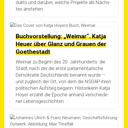
dukts und dar­über, wel­che Pro­jek­te als Nächs­
tes anstehen.
Buchvorstellung: „Weimar“. Katja
Heuer über Glanz und Grauen der
Goethestadt
Wei­mar zu Beginn des 20. Jahr­hun­derts: die
Stadt, nach der die ers­te par­la­men­ta­ri­sche
Demo­kra­tie Deutsch­lands benannt wur­de –
und zugleich der Ort, von dem die NSDAP ihren
poli­ti­schen Auf­stieg begann. His­to­ri­ke­rin Kat­ja
Hoyer erzählt die Epo­che anhand ver­schie­de­
ner Lebensgeschichten