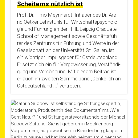
Scheiterns nützlich ist
Prof. Dr. Timo Meyn­hardt, Inha­ber des Dr. Are­
nd Oet­ker Lehr­stuhls für Wirt­schafts­psy­cho­lo­
gie und Füh­rung an der HHL Leip­zig Gra­dua­te
School of Manage­ment sowie Geschäfts­füh­
rer des Zen­trums für Füh­rung und Wer­te in der
Gesell­schaft an der Uni­ver­si­tät St. Gal­len, ist
ein wich­ti­ger Impuls­ge­ber für Ost­deutsch­land.
Er setzt sich ein für Ver­ge­wis­se­rung, Ver­stän­di­
gung und Ver­söh­nung. Mit die­sem Bei­trag ist
er auch im zwei­ten Sam­mel­band „Den­ke ich an
Ost­deutsch­land ...“ vertreten.