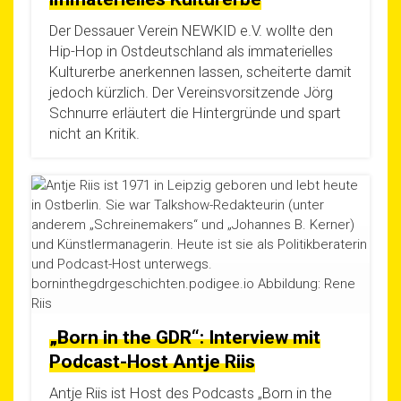
Der Des­sau­er Ver­ein NEWKID e.V. woll­te den
Hip-Hop in Ost­deutsch­land als imma­te­ri­el­les
Kul­tur­er­be aner­ken­nen las­sen, schei­ter­te damit
jedoch kürz­lich. Der Ver­eins­vor­sit­zen­de Jörg
Schnur­re erläu­tert die Hin­ter­grün­de und spart
nicht an Kritik.
„Born in the GDR“: Interview mit
Podcast-Host Antje Riis
Ant­je Riis ist Host des Pod­casts „Born in the