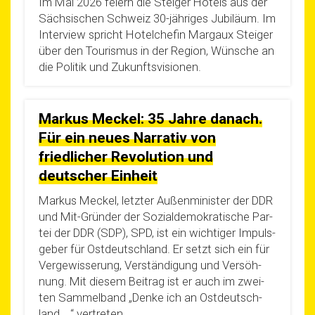
Im Mai 2026 fei­ern die Stei­ger Hotels aus der
Säch­si­schen Schweiz 30-jäh­ri­­ges Jubi­lä­um. Im
Inter­view spricht Hotel­che­fin Mar­gaux Stei­ger
über den Tou­ris­mus in der Regi­on, Wün­sche an
die Poli­tik und Zukunftsvisionen.
Markus Meckel: 35 Jahre danach.
Für ein neues Narrativ von
friedlicher Revolution und
deutscher Einheit
Mar­kus Meckel, letz­ter Außen­mi­nis­ter der DDR
und Mit-Grün­­der der Sozi­al­de­mo­kra­ti­sche Par­
tei der DDR (SDP), SPD, ist ein wich­ti­ger Impuls­
ge­ber für Ost­deutsch­land. Er setzt sich ein für
Ver­ge­wis­se­rung, Ver­stän­di­gung und Ver­söh­
nung. Mit die­sem Bei­trag ist er auch im zwei­
ten Sam­mel­band „Den­ke ich an Ost­deutsch­
land ...“ vertreten.