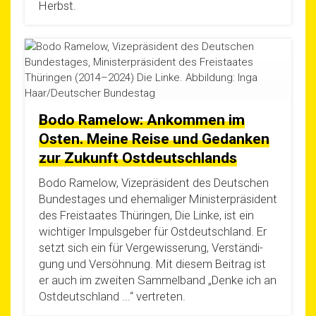
Herbst.
Bodo Ramelow: Ankommen im
Osten. Meine Reise und Gedanken
zur Zukunft Ostdeutschlands
Bodo Rame­low, Vize­prä­si­dent des Deut­schen
Bun­des­ta­ges und ehe­ma­li­ger Minis­ter­prä­si­dent
des Frei­staa­tes Thü­rin­gen, Die Lin­ke, ist ein
wich­ti­ger Impuls­ge­ber für Ost­deutsch­land. Er
setzt sich ein für Ver­ge­wis­se­rung, Ver­stän­di­
gung und Ver­söh­nung. Mit die­sem Bei­trag ist
er auch im zwei­ten Sam­mel­band „Den­ke ich an
Ost­deutsch­land ...“ vertreten.