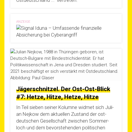
Ost­deutsch­land ...“ vertreten.
ANZEIGE
Jägerschnitzel. Der Ost-Ost-Blick
#7: Hetze, Hitze, Hetze, Hitze
In Teil sie­ben sei­ner Kolum­ne wid­met sich Juli­
an Nej­kow dem aktu­el­len Zustand der ost­
deut­schen Gesell­schaft zwi­schen Som­mer­
loch und dem bevor­ste­hen­den poli­ti­schen