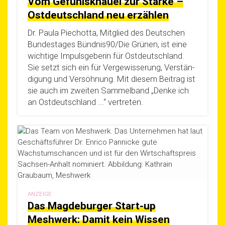
Vom Gefühlsknäuel zur Stärke –
Ostdeutschland neu erzählen
Dr. Pau­la Piech­ot­ta, Mit­glied des Deut­schen
Bun­des­ta­ges Bündnis90/Die Grü­nen, ist eine
wich­ti­ge Impuls­ge­be­rin für Ost­deutsch­land.
Sie setzt sich ein für Ver­ge­wis­se­rung, Ver­stän­
di­gung und Ver­söh­nung. Mit die­sem Bei­trag ist
sie auch im zwei­ten Sam­mel­band „Den­ke ich
an Ost­deutsch­land ...“ vertreten.
ANZEIGE
Das Magdeburger Start-up
Meshwerk: Damit kein Wissen