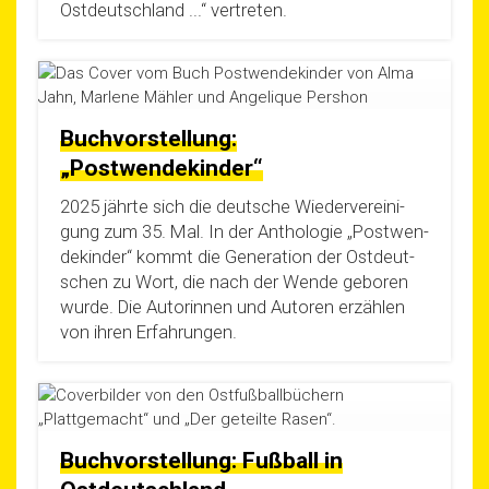
Ost­deutsch­land ...“ vertreten.
Buchvorstellung:
„Postwendekinder“
2025 jähr­te sich die deut­sche Wie­der­ver­ei­ni­
gung zum 35. Mal. In der Antho­lo­gie „Post­wen­
de­kin­der“ kommt die Gene­ra­ti­on der Ost­deut­
schen zu Wort, die nach der Wen­de gebo­ren
wur­de. Die Autorin­nen und Autoren erzäh­len
von ihren Erfahrungen.
Buchvorstellung: Fußball in