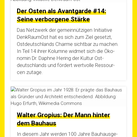
Der Osten als Avantgarde #14:
Seine verborgene Stärke
Das Netz­werk der gemein­nüt­zi­gen Initia­ti­ve
Denk­Rau­mOst hat es sich zum Ziel gesetzt,
Ost­deutsch­lands Charme sicht­bar zu machen.
In Teil 14 ihrer Kolum­ne wid­met sich die Öko­
no­min Dr. Daph­ne Hering der Kul­tur Ost­
deutsch­lands und för­dert wert­vol­le Res­sour­
cen zutage.
Walter Gropius: Der Mann hinter
dem Bauhaus
In die­sem Jahr wer­den 100 Jah­re Bau­haus­ge­