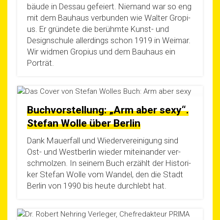
bäu­de in Des­sau gefei­ert. Nie­mand war so eng
mit dem Bau­haus ver­bun­den wie Wal­ter Gro­pi­
us. Er grün­de­te die berühm­te Kunst- und
Design­schu­le aller­dings schon 1919 in Wei­mar.
Wir wid­men Gro­pi­us und dem Bau­haus ein
Porträt.
Buchvorstellung: „Arm aber sexy“.
Stefan Wolle über Berlin
Dank Mau­er­fall und Wie­der­ver­ei­ni­gung sind
Ost- und West­ber­lin wie­der mit­ein­an­der ver­
schmol­zen. In sei­nem Buch erzählt der His­to­ri­
ker Ste­fan Wol­le vom Wan­del, den die Stadt
Ber­lin von 1990 bis heu­te durch­lebt hat.