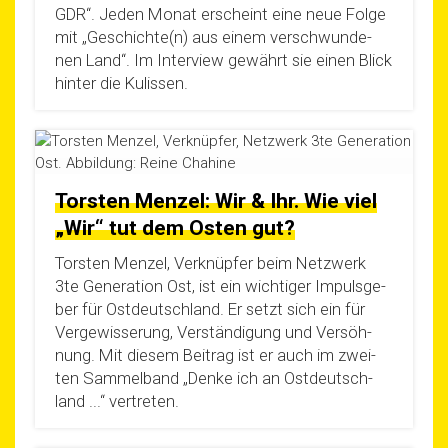
GDR“. Jeden Monat erscheint eine neue Fol­ge
mit „Geschichte(n) aus einem ver­schwun­de­
nen Land“. Im Inter­view gewährt sie einen Blick
hin­ter die Kulissen.
Torsten Menzel: Wir & Ihr. Wie viel
„Wir“ tut dem Osten gut?
Tors­ten Men­zel, Ver­knüp­fer beim Netz­werk
3te Gene­ra­ti­on Ost, ist ein wich­ti­ger Impuls­ge­
ber für Ost­deutsch­land. Er setzt sich ein für
Ver­ge­wis­se­rung, Ver­stän­di­gung und Ver­söh­
nung. Mit die­sem Bei­trag ist er auch im zwei­
ten Sam­mel­band „Den­ke ich an Ost­deutsch­
land ...“ vertreten.