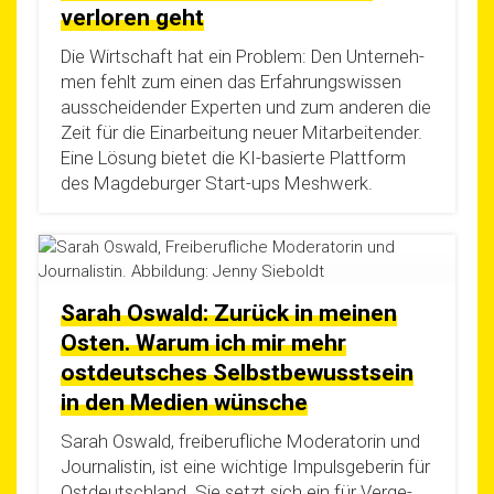
verloren geht
Die Wirt­schaft hat ein Pro­blem: Den Unter­neh­
men fehlt zum einen das Erfah­rungs­wis­sen
aus­schei­den­der Exper­ten und zum ande­ren die
Zeit für die Ein­ar­bei­tung neu­er Mit­ar­bei­ten­der.
Eine Lösung bie­tet die KI-basier­­te Platt­form
des Mag­de­bur­ger Start-ups Meshwerk.
Sarah Oswald: Zurück in meinen
Osten. Warum ich mir mehr
ostdeutsches Selbstbewusstsein
in den Medien wünsche
Sarah Oswald, frei­be­ruf­li­che Mode­ra­to­rin und
Jour­na­lis­tin, ist eine wich­ti­ge Impuls­ge­be­rin für
Ost­deutsch­land. Sie setzt sich ein für Ver­ge­