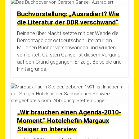
Buchvorstellung: „Ausradiert? Wie
die Literatur der DDR verschwand“
Bei­na­he über Nacht setz­te mit der Wen­de die
Demon­ta­ge der ost­deut­schen Lite­ra­tur ein.
Mil­lio­nen Bücher ver­schwan­den und wur­den
ver­nich­tet. Cars­ten Gan­sel ist die­sem Vor­gang
auf den Grund gegan­gen. Er zeigt Bei­spie­le und
Hintergründe.
„Wir brauchen einen Agenda-2010-
Moment.“ Hotelchefin Margaux
Steiger im Interview