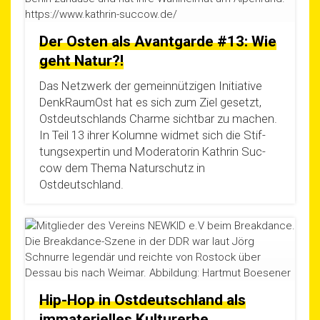
Der Osten als Avantgarde #13: Wie
geht Natur?!
Das Netz­werk der gemein­nüt­zi­gen Initia­ti­ve
Denk­Rau­mOst hat es sich zum Ziel gesetzt,
Ost­deutsch­lands Charme sicht­bar zu machen.
In Teil 13 ihrer Kolum­ne wid­met sich die Stif­
tungs­exper­tin und Mode­ra­to­rin Kath­rin Suc­
cow dem The­ma Natur­schutz in
Ostdeutschland.
Hip-Hop in Ostdeutschland als
immaterielles Kulturerbe