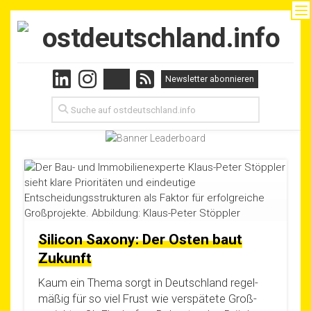
Skip
to
content
Silicon Saxony: Der Osten baut
Zukunft
Kaum ein The­ma sorgt in Deutsch­land regel­
mä­ßig für so viel Frust wie ver­spä­te­te Groß­