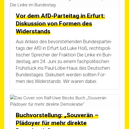
Vor dem AfD-Parteitag in Erfurt:
Diskussion von Formen des
Widerstands
Aus Anlass des bevor­ste­hen­den Bun­des­par­tei­
tags der AfD in Erfurt lud Luke Hoß, rechts­po­li­
ti­scher Spre­cher der Frak­ti­on Die Lin­ke im Bun­
des­tag, am 24. Juni zu einem fach­po­li­ti­schen
Früh­stück ins Paul-Löbe-Haus des Deut­schen
Bun­des­ta­ges. Dis­ku­tiert wer­den soll­ten For­
men des Wider­stands. Wir waren dabei.
Buchvorstellung: „Souverän –
Plädoyer für mehr direkte