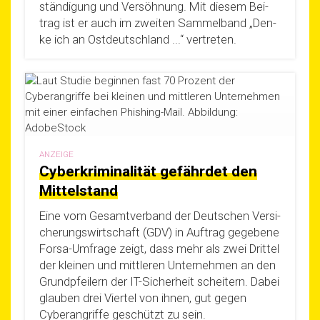
stän­di­gung und Ver­söh­nung. Mit die­sem Bei­
trag ist er auch im zwei­ten Sam­mel­band „Den­
ke ich an Ost­deutsch­land ...“ vertreten.
ANZEIGE
Cyberkriminalität gefährdet den
Mittelstand
Eine vom Gesamt­ver­band der Deut­schen Ver­si­
che­rungs­wirt­schaft (GDV) in Auf­trag gege­be­ne
For­­sa-Umfra­­ge zeigt, dass mehr als zwei Drit­tel
der klei­nen und mitt­le­ren Unter­neh­men an den
Grund­pfei­lern der IT-Sicher­heit schei­tern. Dabei
glau­ben drei Vier­tel von ihnen, gut gegen
Cyber­an­grif­fe geschützt zu sein.