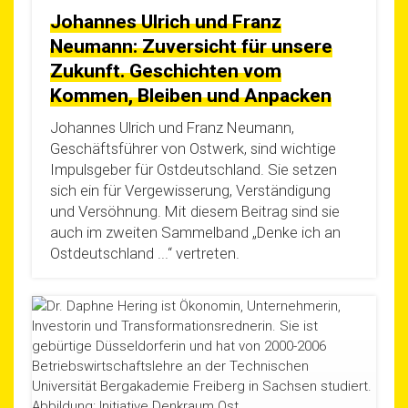
Johannes Ulrich und Franz
Neumann: Zuversicht für unsere
Zukunft. Geschichten vom
Kommen, Bleiben und Anpacken
Johan­nes Ulrich und Franz Neu­mann,
Geschäfts­füh­rer von Ost­werk, sind wich­ti­ge
Impuls­ge­ber für Ost­deutsch­land. Sie set­zen
sich ein für Ver­ge­wis­se­rung, Ver­stän­di­gung
und Ver­söh­nung. Mit die­sem Bei­trag sind sie
auch im zwei­ten Sam­mel­band „Den­ke ich an
Ost­deutsch­land ...“ vertreten.