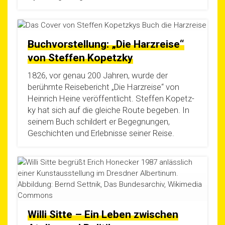
Buchvorstellung: „Die Harzreise“
von Steffen Kopetzky
1826, vor genau 200 Jah­ren, wur­de der
berühm­te Rei­se­be­richt „Die Harz­rei­se“ von
Hein­rich Hei­ne ver­öf­fent­licht. Stef­fen Kopetz­
ky hat sich auf die glei­che Rou­te bege­ben. In
sei­nem Buch schil­dert er Begeg­nun­gen,
Geschich­ten und Erleb­nis­se sei­ner Reise.
Willi Sitte – Ein Leben zwischen