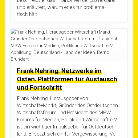
beschreibt er das Phä­no­men der „Ost­er­klä­rer“
und erläu­tert, war­um er es für pro­ble­ma­
tisch hält.
Frank Nehring: Netzwerke im
Osten. Plattformen für Austausch
und Fortschritt
Frank Neh­ring, Her­aus­ge­ber von
Wirtschaft+Markt, Grün­der des Ost­deut­schen
Wirt­schafts­fo­rum und Prä­si­dent des MPW
Forums für Medi­en, Poli­tik und Wirt­schaft e.V.,
ist ein wich­ti­ger Impuls­ge­ber für Ost­deutsch­
land. Er setzt sich ein für Ver­ge­wis­se­rung, Ver­