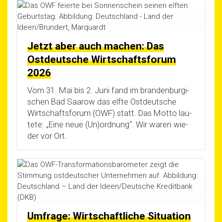
Jetzt aber auch machen: Das
Ostdeutsche Wirtschaftsforum
2026
Vom 31. Mai bis 2. Juni fand im bran­den­bur­gi­
schen Bad Saa­row das elf­te Ost­deut­sche
Wirt­schafts­fo­rum (OWF) statt. Das Mot­to lau­
te­te: „Eine neue (Un)ordnung“. Wir waren wie­
der vor Ort.
Umfrage: Wirtschaftliche Situation