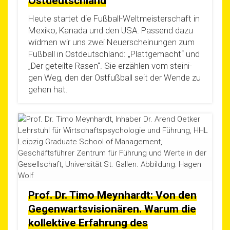
Ostdeutschland
Heu­te star­tet die Fuß­­ball-Wel­t­­meis­­ter­­schaft in
Mexi­ko, Kana­da und den USA. Pas­send dazu
wid­men wir uns zwei Neu­erschei­nun­gen zum
Fuß­ball in Ost­deutsch­land: „Platt­ge­macht“ und
„Der geteil­te Rasen“. Sie erzäh­len vom stei­ni­
gen Weg, den der Ost­fuß­ball seit der Wen­de zu
gehen hat.
Prof. Dr. Timo Meynhardt: Von den
Gegenwartsvisionären. Warum die
kollektive Erfahrung des