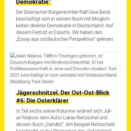
Demokratie“
Der Eisen­acher Bür­ger­recht­ler Ralf-Uwe Beck
beschäf­tigt sich in sei­nem Buch mit Mög­lich­
kei­ten direk­ter Demo­kra­tie in Deutsch­land. Auf
die­sem Feld ist er Exper­te. Wir haben den
„Essay aus ost­deut­scher Per­spek­ti­ve“ gelesen.
Jägerschnitzel. Der Ost-Ost-Blick
#6: Die Osterklärer
In Teil sechs sei­ner Kolum­ne wid­met sich Juli­
an Nej­kow dem Autor Lukas Rietz­schel und
des­sen Buch „San­ditz“. Am Bei­spiel Rietz­schels