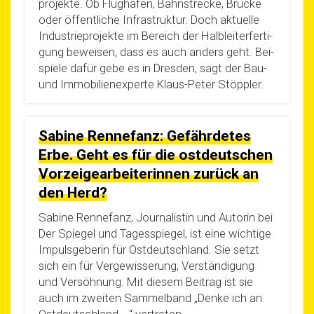
pro­jek­te. Ob Flug­ha­fen, Bahn­stre­cke, Brü­cke
oder öffent­li­che Infra­struk­tur. Doch aktu­el­le
Indus­trie­pro­jek­te im Bereich der Halb­lei­ter­fer­ti­
gung bewei­sen, dass es auch anders geht. Bei­
spie­le dafür gebe es in Dres­den, sagt der Bau-
und Immo­bi­li­en­ex­per­te Klaus-Peter Stöppler.
Sabine Rennefanz: Gefährdetes
Erbe. Geht es für die ostdeutschen
Vorzeigearbeiterinnen zurück an
den Herd?
Sabi­ne Renne­fanz, Jour­na­lis­tin und Autorin bei
Der Spie­gel und Tages­spie­gel, ist eine wich­ti­ge
Impuls­ge­be­rin für Ost­deutsch­land. Sie setzt
sich ein für Ver­ge­wis­se­rung, Ver­stän­di­gung
und Ver­söh­nung. Mit die­sem Bei­trag ist sie
auch im zwei­ten Sam­mel­band „Den­ke ich an